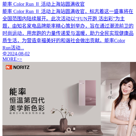
能率 Color Run Ⅱ 活动上海站圆满收官
能率 Color Run Ⅱ 活动上海站圆满收官，标志着这一盛事将在
全国范围内陆续展开。此次活动以“FUN开跑 活出彩”为主
题，由知名家电品牌能率精心策划举办，旨在通过潮流前卫的
时尚运动，用奔跑的力量传递爱与温暖，助力全民实现健康品
质生活，为营造幸福美好的和谐社会做出贡献。能率Color
Run活动...
2024-08-02
MORE>>