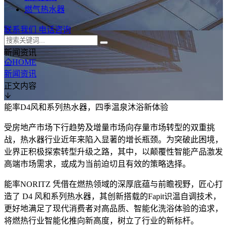
燃气热水器
联系我们
电话咨询
新闻资讯
HOME
新闻资讯
正文内容
能率D4风和系列热水器，四季温泉沐浴新体验
受房地产市场下行趋势及增量市场向存量市场转型的双重挑
战，热水器行业近年来陷入显著的增长瓶颈。为突破此困境，
业界正积极探索转型升级之路，其中，以颠覆性智能产品激发
高端市场需求，或成为当前迫切且有效的策略选择。
能率NORITZ 凭借在燃热领域的深厚底蕴与前瞻视野，匠心打
造了 D4 风和系列热水器，其创新搭载的Fapit识温自调技术，
更好地满足了现代消费者对高品质、智能化洗浴体验的追求，
将燃热行业智能化推向新高度，树立了行业的新标杆。