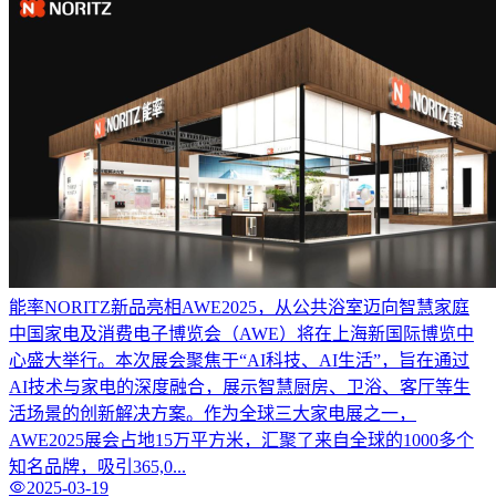
能率NORITZ新品亮相AWE2025，从公共浴室迈向智慧家庭
中国家电及消费电子博览会（AWE）将在上海新国际博览中
心盛大举行。本次展会聚焦于“AI科技、AI生活”，旨在通过
AI技术与家电的深度融合，展示智慧厨房、卫浴、客厅等生
活场景的创新解决方案。作为全球三大家电展之一，
AWE2025展会占地15万平方米，汇聚了来自全球的1000多个
知名品牌，吸引365,0...
2025-03-19