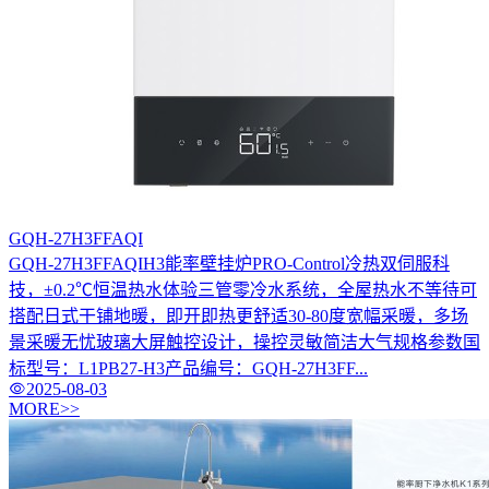
GQH-27H3FFAQI
GQH-27H3FFAQIH3能率壁挂炉PRO-Control冷热双伺服科
技，±0.2℃恒温热水体验三管零冷水系统，全屋热水不等待可
搭配日式干铺地暖，即开即热更舒适30-80度宽幅采暖，多场
景采暖无忧玻璃大屏触控设计，操控灵敏简洁大气规格参数国
标型号：L1PB27-H3产品编号：GQH-27H3FF...
2025-08-03
MORE>>