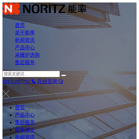
首页
关于能率
新闻资讯
产品中心
采暖炉选购
售后服务
02131007793
在线咨询
首页
产品中心
售后服务
能率博士
新闻资讯