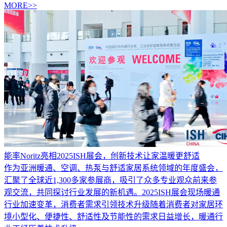
MORE>>
能率Noritz亮相2025ISH展会，创新技术让家温暖更舒适
作为亚洲暖通、空调、热泵与舒适家居系统领域的年度盛会，
汇聚了全球近1,300多家参展商，吸引了众多专业观众前来参
观交流，共同探讨行业发展的新机遇。2025ISH展会现场暖通
行业加速变革，消费者需求引领技术升级随着消费者对家居环
境小型化、便捷性、舒适性及节能性的需求日益增长，暖通行