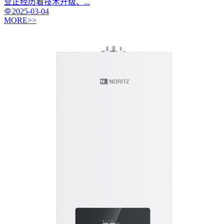
业正经历着技术升级、...
2025-03-04
MORE>>