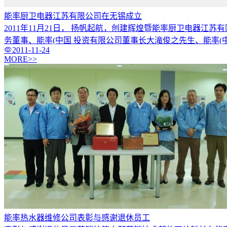
能率厨卫电器江苏有限公司在无锡成立
2011年11月21日， 扬帆起航，创建辉煌暨能率厨卫电器
务董事、能率(中国 投资有限公司董事长大滝俊之先生、能率(
2011-11-24
MORE>>
能率热水器维修公司表彰与感谢退休员工