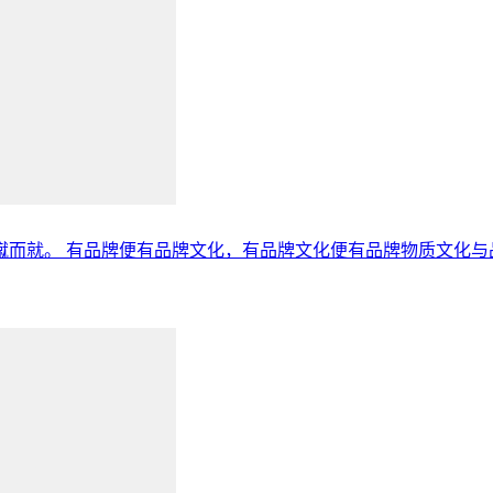
蹴而就。 有品牌便有品牌文化，有品牌文化便有品牌物质文化与