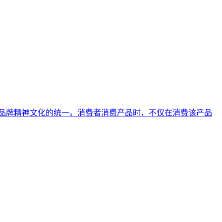
品牌精神文化的统一。消费者消费产品时，不仅在消费该产品