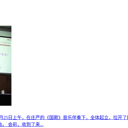
12月25日上午，在庄严的《国歌》音乐伴奏下，全体起立，拉
 会前，收到了来...