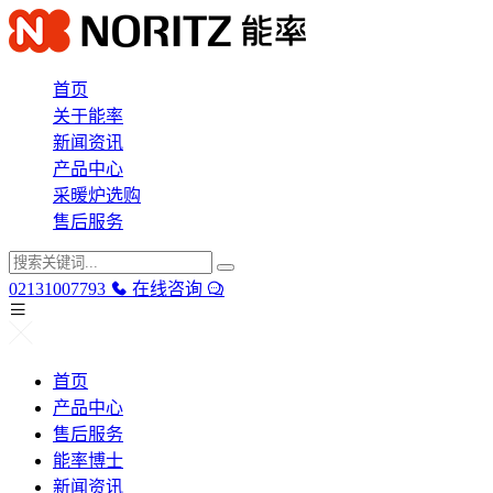
首页
关于能率
新闻资讯
产品中心
采暖炉选购
售后服务
02131007793
在线咨询
首页
产品中心
售后服务
能率博士
新闻资讯