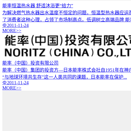
能率恒温热水器 舒适沐浴更“给力”
为解决燃气热水器出水温度不恒定的问题，恒温型热水器应运
了消费者这种心理，占领了市场制高点。低调树立高端品牌 能
2011-11-24
MORE>>
能率（中国）投资有限公司
能率（中国）集团的投资方—日本能率株式会社自1951年在
“与地球环境共生存”这一人类共同的课题，日本能率在保护...
2011-11-24
MORE>>